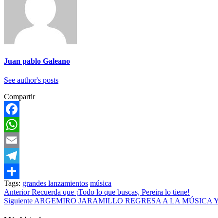
Juan pablo Galeano
See author's posts
Compartir
Facebook
WhatsApp
Email
Telegram
Tags:
grandes lanzamientos
música
Compartir
Anterior
Recuerda que ¡Todo lo que buscas, Pereira lo tiene!
Siguiente
ARGEMIRO JARAMILLO REGRESA A LA MÚSICA 