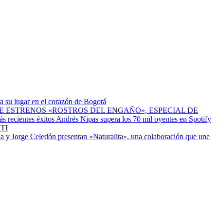
a su lugar en el corazón de Bogotá
ESTRENOS «ROSTROS DEL ENGAÑO», ESPECIAL DE
Andrés Nipas supera los 70 mil oyentes en Spotify
TI
a y Jorge Celedón presentan «Naturalita», una colaboración que une