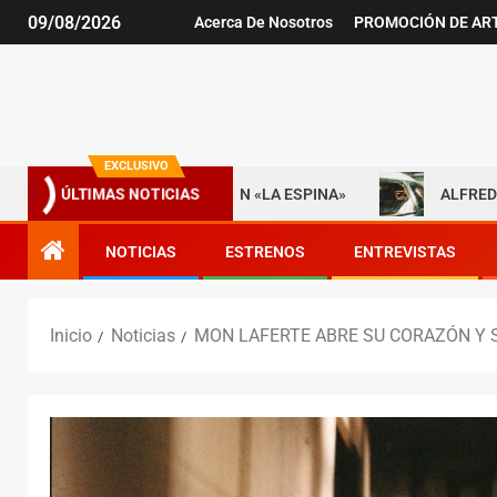
09/08/2026
Acerca De Nosotros
PROMOCIÓN DE AR
EXCLUSIVO
CIA UNA NUEVA ERA CON «LA ESPINA»
ALFREDO OLIVAS 
ÚLTIMAS NOTICIAS
NOTICIAS
ESTRENOS
ENTREVISTAS
Inicio
Noticias
MON LAFERTE ABRE SU CORAZÓN Y S