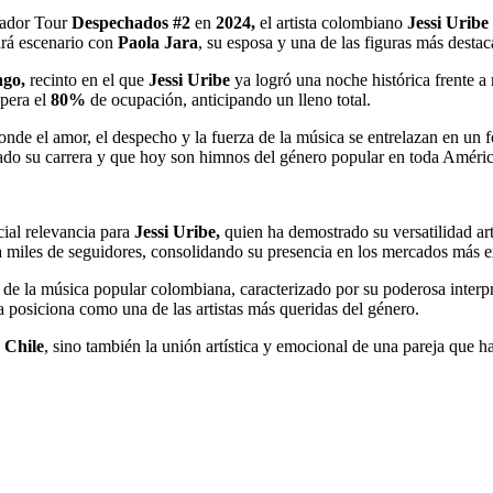
llador Tour
Despechados #2
en
2024,
el artista colombiano
Jessi Uribe
irá escenario con
Paola Jara
, su esposa y una de las figuras más desta
ago,
recinto en el que
Jessi Uribe
ya logró una noche histórica frente 
upera el
80%
de ocupación, anticipando un lleno total.
de el amor, el despecho y la fuerza de la música se entrelazan en un for
ado su carrera y que hoy son himnos del género popular en toda Améric
ial relevancia para
Jessi Uribe,
quien ha demostrado su versatilidad artí
 a miles de seguidores, consolidando su presencia en los mercados más e
de la música popular colombiana, caracterizado por su poderosa interpr
 posiciona como una de las artistas más queridas del género.
a
Chile
, sino también la unión artística y emocional de una pareja que h