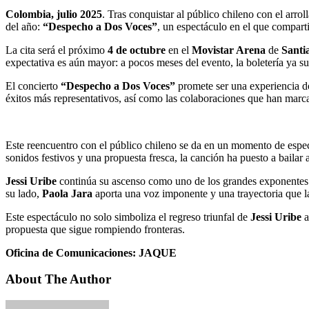
Colombia, julio 2025
. Tras conquistar al público chileno con el arro
del año:
“Despecho a Dos Voces”
, un espectáculo en el que compart
La cita será el próximo
4 de octubre
en el
Movistar Arena
de
Santi
expectativa es aún mayor: a pocos meses del evento, la boletería ya s
El concierto
“Despecho a Dos Voces”
promete ser una experiencia don
éxitos más representativos, así como las colaboraciones que han marc
Este reencuentro con el público chileno se da en un momento de espec
sonidos festivos y una propuesta fresca, la canción ha puesto a bailar
Jessi Uribe
continúa su ascenso como uno de los grandes exponentes 
su lado,
Paola Jara
aporta una voz imponente y una trayectoria que la
Este espectáculo no solo simboliza el regreso triunfal de
Jessi Uribe
propuesta que sigue rompiendo fronteras.
Oficina de Comunicaciones:
JAQUE
About The Author