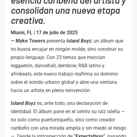
esencia caribeña del artista y
consolidan una nueva etapa
creativa
.
Miami, FL | 17 de julio de 2025
—
Myke
Towers
presenta
Island
Boyz
, un álbum que
no busca encajar en ningún molde, sino construir su
propio lenguaje. Con 23 temas que mezclan
reggaetón, dancehall, dembow, R&B latino y
afrobeats, este nuevo trabajo reafirma su dominio
sobre el sonido urbano global y abre una ventana
hacia un artista en plena reinvención.
Island Boyz
es, ante todo, una declaración de
identidad. El álbum pone en el centro su raíz isleña —
no solo como puertorriqueño, sino como creador
caribeño con una mirada amplia y sin miedo al riesgo
—. Desde la introspección de “
Expectativas
”, pasando