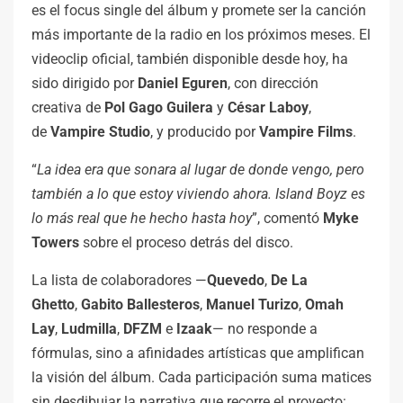
es el focus single del álbum y promete ser la canción
más importante de la radio en los próximos meses. El
videoclip oficial, también disponible desde hoy, ha
sido dirigido por
Daniel
Eguren
, con dirección
creativa de
Pol Gago Guilera
y
César Laboy
,
de
Vampire Studio
, y producido por
Vampire Films
.
“
La idea era que sonara al lugar de donde vengo, pero
también a lo que estoy viviendo ahora. Island Boyz es
lo más real que he hecho hasta hoy
”, comentó
Myke
Towers
sobre el proceso detrás del disco.
La lista de colaboradores —
Quevedo
,
De La
Ghetto
,
Gabito
Ballesteros
,
Manuel
Turizo
,
Omah
Lay
,
Ludmilla
,
DFZM
e
Izaak
— no responde a
fórmulas, sino a afinidades artísticas que amplifican
la visión del álbum. Cada participación suma matices
sin desdibujar la narrativa que recorre el proyecto: