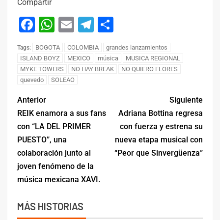
Compartir
Facebook
WhatsApp
Email
Telegram
Compartir
BOGOTA
COLOMBIA
grandes lanzamientos
Tags:
ISLAND BOYZ
MEXICO
música
MUSICA REGIONAL
MYKE TOWERS
NO HAY BREAK
NO QUIERO FLORES
quevedo
SOLEAO
Anterior
Siguiente
REIK enamora a sus fans
Adriana Bottina regresa
con “LA DEL PRIMER
con fuerza y estrena su
PUESTO”, una
nueva etapa musical con
colaboración junto al
“Peor que Sinvergüenza”
joven fenómeno de la
música mexicana XAVI.
MÁS HISTORIAS