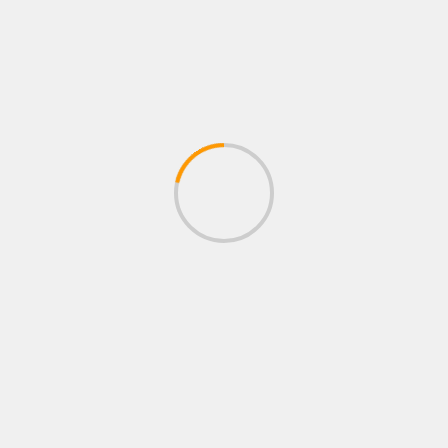
ESTRENOS
ALFREDO OLIVAS NOS PRESENTA «MAYDAY»
SU NUEVO SENCILLO –
07/08/2026
Juan pablo Galeano
ESTRENOS
BANDA LOS SEBASTIANES PRESENTA “NO SE
EQUIVOQUEN”