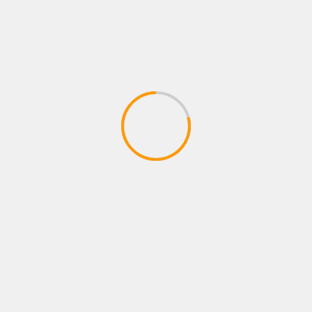
que une a México y Colombia
05/08/2026
Juan pablo Galeano
ESTRENOS
La segunda parte de Cien años de
soledad ya llegó a Netflix y Bogotá fue
testigo de su premiere mundial
05/08/2026
Juan pablo Galeano