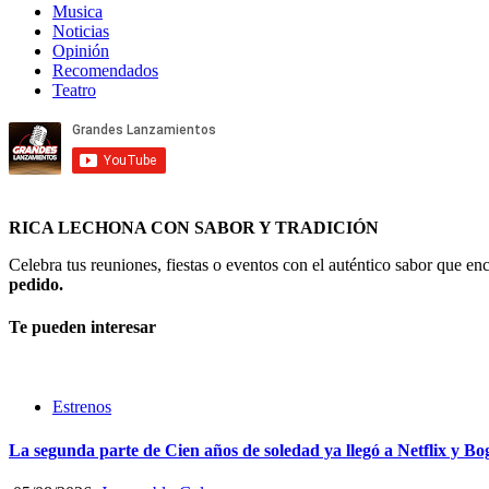
Musica
Noticias
Opinión
Recomendados
Teatro
RICA LECHONA CON SABOR Y TRADICIÓN
Celebra tus reuniones, fiestas o eventos con el auténtico sabor que 
pedido.
Te pueden interesar
Estrenos
La segunda parte de Cien años de soledad ya llegó a Netflix y Bo