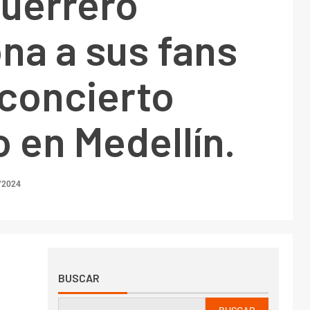
uerrero
na a sus fans
 concierto
o en Medellín.
/2024
BUSCAR