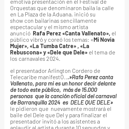
emotiva presentación en el Festival de
Orquestas que denominaron baila la calle
en La Plaza de la Aduana, inició su
show con bailarinas sencillamente
espectacular y el mismo artista
anunció
Rafa Perez «Canta Vallenato»,
el
público vibró y coreó los temas: «
Mi Novia
Mujer», «La Tumba Catre» , «La
Rebuscona» y «Dele que Dele»
el tema de
los carnavales 2024.
el presentador Arlington Cordero de
Telecaribe manifestÓ..
.»Rafa Perez canta
Vallenato, para mi es un honor decir delante
de todo este público, más de 15.000
personas que la canción oficial del carnaval
de Barranquilla 2024 es DELE QUE DELE»
le pidieron que nuevamente mostrará el
baile del Dele que Del y para finalizar el
presentador invitó a los asistentes a
aplaudir al artista durante 10 segundos y