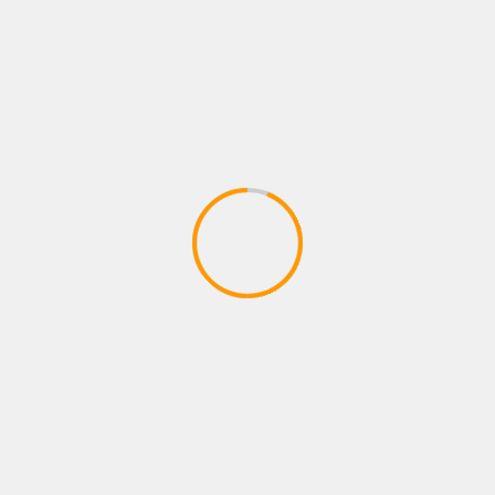
ESTRENOS
DANIELA SPALLA INICIA UNA NUEVA ERA
CON «LA ESPINA»
07/08/2026
Juan pablo Galeano