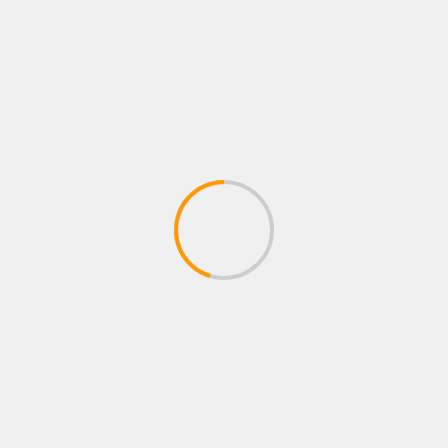
NOTICIAS
BOGOTÁ SE CONVIERTE EN EL ESCENARIO
MÁS GRANDE DE MORAT CON EL
LANZAMIENTO DE CASA MORAT
04/08/2026
Juan pablo Galeano
BUSCAR
BUSCAR