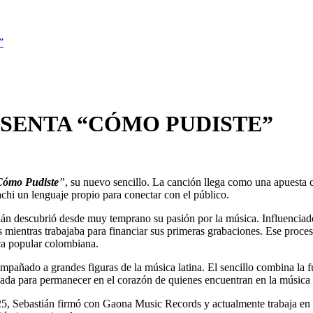
”
SENTA “CÓMO PUDISTE”
Cómo Pudiste
”
, su nuevo sencillo. La canción llega como una apuesta 
achi un lenguaje propio para conectar con el público.
ián descubrió desde muy temprano su pasión por la música. Influencia
ientras trabajaba para financiar sus primeras grabaciones. Ese proceso
ca popular colombiana.
pañado a grandes figuras de la música latina. El sencillo combina la fu
a para permanecer en el corazón de quienes encuentran en la música po
025, Sebastián firmó con Gaona Music Records y actualmente trabaja en