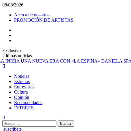
Saltar
08/08/2026
al
Acerca de nosotros
contenido
PROMOCIÓN DE ARTISTAS
facebook
Instagram
YouTube
Exclusivo
Últimas noticias
DANIELA SPALL
Menú
principal
Noticias
Estrenos
Entrevistas
Cultura
Opinión
Recomendados
INTERES
Buscar:
suscribete