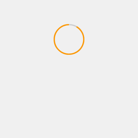
NOTICIAS
BOGOTÁ SE CONVIERTE EN EL ESCENARIO
MÁS GRANDE DE MORAT CON EL
LANZAMIENTO DE CASA MORAT
04/08/2026
Juan pablo Galeano
BUSCAR