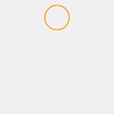
Anterior
Siguiente
Heider Gonzalez lanza
¡Akasa ya tiene remix!
“Ya Pa’ Que”, su segundo
Miky La Sensa suma a
sencillo del universo
Andy Rivera en una
Parranland
canción de despecho y
nostalgia
MÁS HISTORIAS