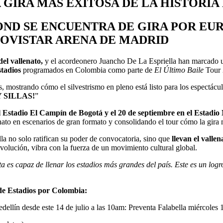
A GIRA MÁS EXITOSA DE LA HISTORI
OND SE ENCUENTRA DE GIRA POR EUR
MOVISTAR ARENA DE MADRID
 del vallenato,
y el acordeonero Juancho De La Espriella han marcado un
stadios
programados en Colombia como parte de
El Último Baile
Tour 
os, mostrando cómo el silvestrismo en pleno está listo para los espectácu
 SILLAS!
”
el Estadio El Campín de Bogotá y el 20 de septiembre en el Estadi
ato en escenarios de gran formato y consolidando el tour cómo la gira m
la no solo ratifican su poder de convocatoria, sino que
llevan el valle
volución, vibra con la fuerza de un movimiento cultural global.
es capaz de llenar los estadios más grandes del país. Este es un logr
e Estadios por Colombia:
dellín desde este 14 de julio a las 10am: Preventa Falabella miércoles 