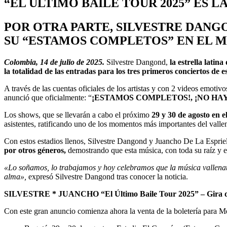
“EL ÚLTIMO BAILE TOUR 2025” ES L
POR OTRA PARTE, SILVESTRE DANG
SU “ESTAMOS COMPLETOS” EN EL 
Colombia, 14 de julio de 2025.
Silvestre Dangond,
la estrella latina
la totalidad de las entradas para los tres primeros conciertos de e
A través de las cuentas oficiales de los artistas y con 2 videos emotiv
anunció que oficialmente: “
¡ESTAMOS COMPLETOS!, ¡NO HAY
Los shows, que se llevarán a cabo el próximo
29 y 30 de agosto en 
asistentes, ratificando uno de los momentos más importantes del vallen
Con estos estadios llenos, Silvestre Dangond y Juancho De La Espriel
por otros géneros,
demostrando que esta música, con toda su raíz y e
«Lo soñamos, lo trabajamos y hoy celebramos que la música vallenata 
alma»,
expresó Silvestre Dangond tras conocer la noticia.
SILVESTRE * JUANCHO “El Último Baile Tour 2025” – Gira d
Con este gran anuncio comienza ahora la venta de la boletería para Me