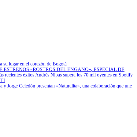
a su lugar en el corazón de Bogotá
ESTRENOS «ROSTROS DEL ENGAÑO», ESPECIAL DE
Andrés Nipas supera los 70 mil oyentes en Spotify
TI
a y Jorge Celedón presentan «Naturalita», una colaboración que une