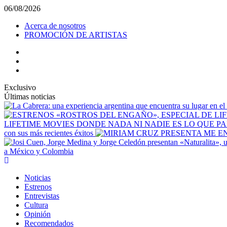
Saltar
06/08/2026
al
Acerca de nosotros
contenido
PROMOCIÓN DE ARTISTAS
facebook
Instagram
YouTube
Exclusivo
Últimas noticias
LIFETIME MOVIES DONDE NADA NI NADIE ES LO QUE P
con sus más recientes éxitos
a México y Colombia
Menú
principal
Noticias
Estrenos
Entrevistas
Cultura
Opinión
Recomendados