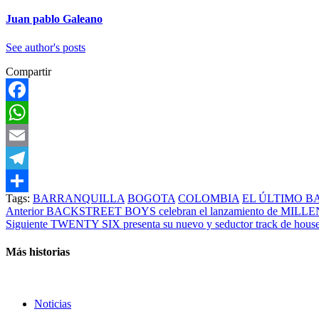
Juan pablo Galeano
See author's posts
Compartir
Facebook
WhatsApp
Email
Telegram
Tags:
BARRANQUILLA
BOGOTA
COLOMBIA
EL ÚLTIMO BA
Compartir
Post
Anterior
BACKSTREET BOYS celebran el lanzamiento de MILLE
Siguiente
TWENTY SIX presenta su nuevo y seductor track de house 
navigation
Más historias
Noticias