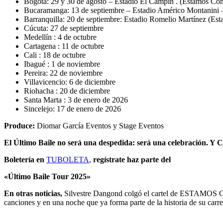
Bogotá: 29 y 30 de agosto – Estadio El Campín . (Estamos Co
Bucaramanga: 13 de septiembre – Estadio Américo Montanini 
Barranquilla: 20 de septiembre: Estadio Romelio Martínez (Es
Cúcuta: 27 de septiembre
Medellín : 4 de octubre
Cartagena : 11 de octubre
Cali : 18 de octubre
Ibagué : 1 de noviembre
Pereira: 22 de noviembre
Villavicencio: 6 de diciembre
Riohacha : 20 de diciembre
Santa Marta : 3 de enero de 2026
Sincelejo: 17 de enero de 2026
Produce:
Diomar García Eventos y Stage Eventos
El Último Baile no será una despedida: será una celebración. Y C
Boletería en
TUBOLETA
,
regístrate haz parte del
«Último Baile Tour 2025»
En otras noticias,
Silvestre Dangond colgó el cartel de ESTAMOS 
canciones y en una noche que ya forma parte de la historia de su carre