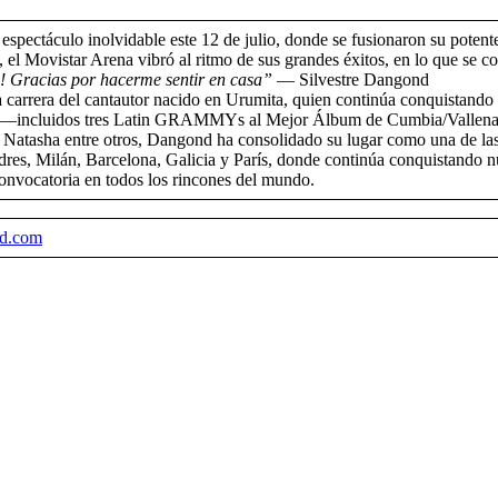
un espectáculo inolvidable este 12 de julio, donde se fusionaron su potent
el Movistar Arena vibró al ritmo de sus grandes éxitos, en lo que se con
 Gracias por hacerme sentir en casa”
— Silvestre Dangond
a carrera del cantautor nacido en Urumita, quien continúa conquistando
ntos —incluidos tres Latin GRAMMYs al Mejor Álbum de Cumbia/Valle
atasha entre otros, Dangond ha consolidado su lugar como una de las 
dres, Milán, Barcelona, Galicia y París, donde continúa conquistando 
convocatoria en todos los rincones del mundo.
nd.com