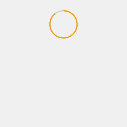
Compartir
Facebook
WhatsApp
Email
Telegram
Compartir
grandes lanzamientos
MEXICO
música
Tags:
MUSICA REGIONAL
SOL CUEVAS
Anterior
Siguiente
SUPERLITIO CELEBRA 20
MORAT RETOMA SU
AÑOS DE ‘TRIPPING
EXITOSA GIRA »LOS
TROPICANA’ CON UN
ESTADIOS»
CONCIERTO INOLVIDABLE
EN BOGOTÁ.