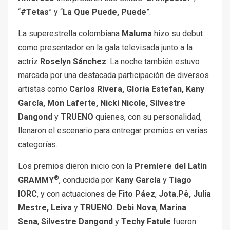
“
#Tetas
” y “
La Que Puede, Puede
”.
La superestrella colombiana
Maluma
hizo su debut
como presentador en la gala televisada junto a la
actriz
Roselyn Sánchez
. La noche también estuvo
marcada por una destacada participación de diversos
artistas como
Carlos Rivera, Gloria Estefan, Kany
García, Mon Laferte, Nicki Nicole, Silvestre
Dangond
y
TRUENO
quienes, con su personalidad,
llenaron el escenario para entregar premios en varias
categorías.
Los premios dieron inicio con la
Premiere del Latin
®
GRAMMY
, conducida por
Kany García
y
Tiago
IORC
, y con actuaciones de
Fito Páez
,
Jota.Pê, Julia
Mestre, Leiva
y
TRUENO
.
Debi Nova
,
Marina
Sena
,
Silvestre Dangond
y
Techy Fatule
fueron