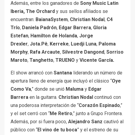
Además, entre los ganadores de
Sony Music Latin
Iberia, The Orchard
y sus sellos afiliados se
encuentran:
BaianaSystem
,
Christian Nodal
,
C4
Trío
,
Daniela Padrón
,
Edgar Barrera
,
Gloria
Estefan
,
Hamilton de Holanda
,
Jorge
Drexler
,
Jota.Pê
,
Kerreke
,
Luedji Luna
,
Paloma
Morphy
,
Rafa Arcaute
,
Silvestre Dangond
,
Sorriso
Maroto
,
Tanghetto
,
TRUENO
y
Vicente García
.
El show arrancó con
Santana
liderando un número de
apertura lleno de energía que incluyó el clásico “
Oye
Como Va
,” donde se unió
Maluma
y
Edgar
Barrera
en la guitarra.
Christian Nodal
continuó con
una poderosa interpretación de “
Corazón Espinado
,”
y el set cerró con “
Me Retiro
,” junto a Grupo Frontera.
Además, por si fuera poco,
Alejandro Sanz
cautivó al
público con “
El vino de tu boca
” y el estreno de su