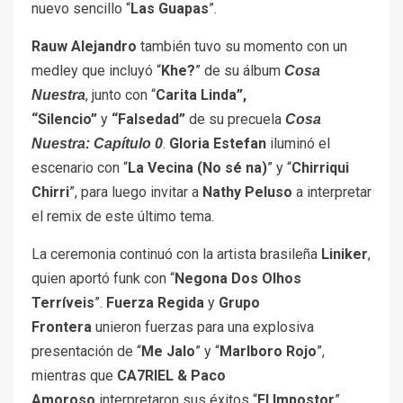
nuevo sencillo “
Las Guapas
”.
Rauw Alejandro
también tuvo su momento con un
medley que incluyó “
Khe?
” de su álbum
Cosa
, junto con “
Carita Linda”,
Nuestra
“Silencio”
y
“Falsedad”
de su precuela
Cosa
.
Gloria Estefan
iluminó el
Nuestra: Capítulo 0
escenario con “
La Vecina (No sé na)
” y “
Chirriqui
Chirri
”, para luego invitar a
Nathy Peluso
a interpretar
el remix de este último tema.
La ceremonia continuó con la artista brasileña
Liniker
,
quien aportó funk con “
Negona Dos Olhos
Terríveis
”.
Fuerza Regida
y
Grupo
Frontera
unieron fuerzas para una explosiva
presentación de “
Me Jalo
” y “
Marlboro Rojo
”,
mientras que
CA7RIEL & Paco
Amoroso
interpretaron sus éxitos “
El Impostor
”,