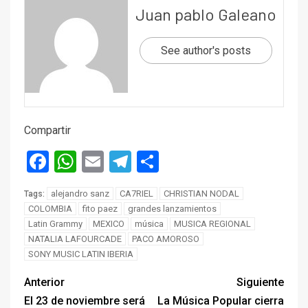
Juan pablo Galeano
See author's posts
Compartir
Facebook
WhatsApp
Email
Telegram
Compartir
alejandro sanz
CA7RIEL
CHRISTIAN NODAL
Tags:
COLOMBIA
fito paez
grandes lanzamientos
Latin Grammy
MEXICO
música
MUSICA REGIONAL
NATALIA LAFOURCADE
PACO AMOROSO
SONY MUSIC LATIN IBERIA
Anterior
Siguiente
El 23 de noviembre será
La Música Popular cierra