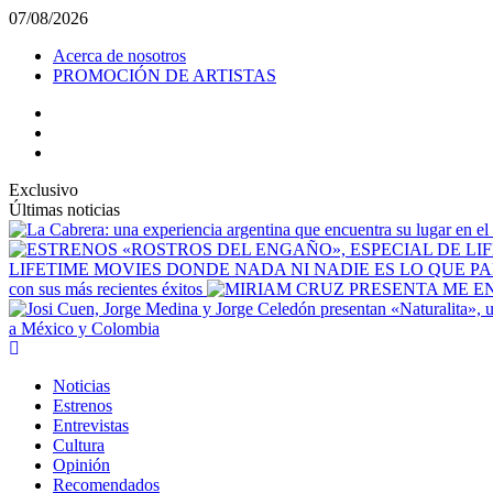
Saltar
07/08/2026
al
Acerca de nosotros
contenido
PROMOCIÓN DE ARTISTAS
facebook
Instagram
YouTube
Exclusivo
Últimas noticias
LIFETIME MOVIES DONDE NADA NI NADIE ES LO QUE P
con sus más recientes éxitos
a México y Colombia
Menú
principal
Noticias
Estrenos
Entrevistas
Cultura
Opinión
Recomendados