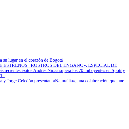
a su lugar en el corazón de Bogotá
ESTRENOS «ROSTROS DEL ENGAÑO», ESPECIAL DE
Andrés Nipas supera los 70 mil oyentes en Spotify
TI
a y Jorge Celedón presentan «Naturalita», una colaboración que une