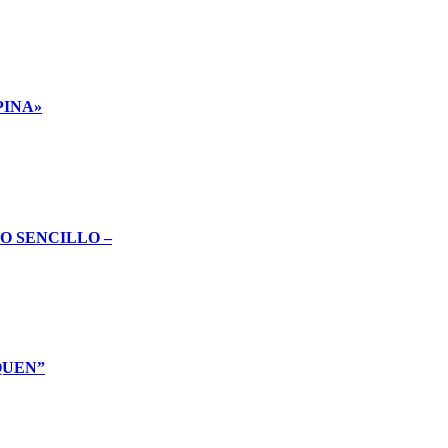
PINA»
O SENCILLO –
QUEN”