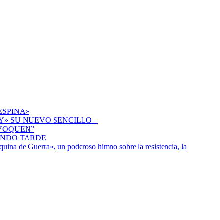
ESPINA»
» SU NUEVO SENCILLO –
IVOQUEN”
ENDO TARDE
uina de Guerra», un poderoso himno sobre la resistencia, la