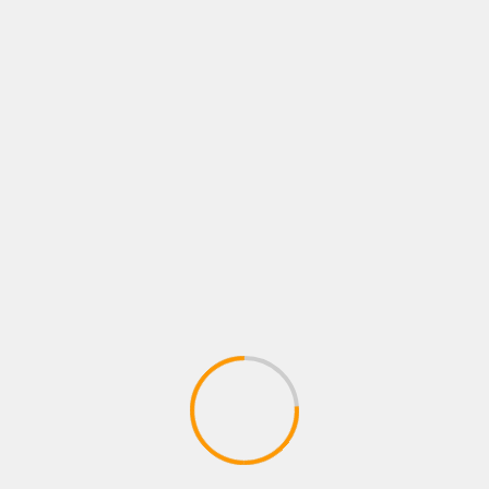
ESTRENOS
EDEN MUÑOZ & BACILOS nos enseñan
que la venganza puede ser dulce y
divertida con “CHIMBA”
07/11/2025
Juan pablo Galeano
“CHIMBA” es el primer sencillo de Eden Vol. II,
álbum que llegará solo unos meses después
de Piedras a la Luna (2025). Este...
1
2
3
Siguiente