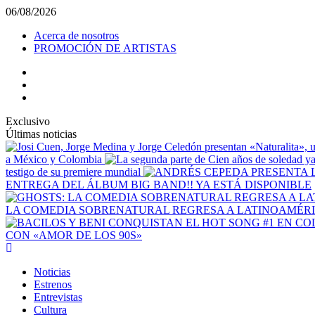
Saltar
06/08/2026
al
Acerca de nosotros
contenido
PROMOCIÓN DE ARTISTAS
facebook
Instagram
YouTube
Exclusivo
Últimas noticias
a México y Colombia
testigo de su premiere mundial
ENTREGA DEL ÁLBUM BIG BAND!! YA ESTÁ DISPONIBLE
LA COMEDIA SOBRENATURAL REGRESA A LATINOAMÉRIC
CON «AMOR DE LOS 90S»
Menú
principal
Noticias
Estrenos
Entrevistas
Cultura