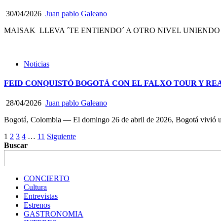
30/04/2026
Juan pablo Galeano
MAISAK LLEVA ´TE ENTIENDO´ A OTRO NIVEL UNIENDO F
Noticias
FEID CONQUISTÓ BOGOTÁ CON EL FALXO TOUR Y RE
28/04/2026
Juan pablo Galeano
Bogotá, Colombia — El domingo 26 de abril de 2026, Bogotá vivió una
Navegación
1
2
3
4
…
11
Siguiente
Buscar
de
entradas
CONCIERTO
Cultura
Entrevistas
Estrenos
GASTRONOMIA