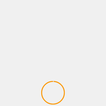
Noticias
Opinión
Recomendados
Teatro
RICA LECHONA CON SABOR Y TRADICIÓN
Celebra tus reuniones, fiestas o eventos con el