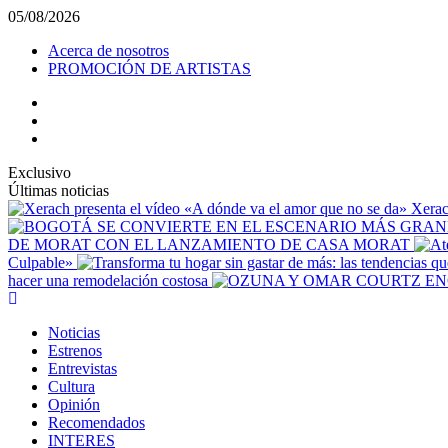
Saltar
05/08/2026
al
Acerca de nosotros
contenido
PROMOCIÓN DE ARTISTAS
facebook
Instagram
YouTube
Exclusivo
Últimas noticias
Xerac
DE MORAT CON EL LANZAMIENTO DE CASA MORAT
Culpable»
hacer una remodelación costosa
Menú
principal
Noticias
Estrenos
Entrevistas
Cultura
Opinión
Recomendados
INTERES