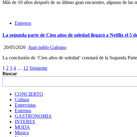
Más de 10 años después de su último gran encuentro, algunas de las m
Estrenos
La segunda parte de Cien años de soledad llegará a Netflix el 5 d
20/05/2026
Juan pablo Galeano
La conclusión de ‘Cien años de soledad’ constará de la Segunda Parte, 
Navegación
1
2
3
4
…
12
Siguiente
Buscar
de
entradas
CONCIERTO
Cultura
Entrevistas
Estrenos
GASTRONOMIA
INTERES
MODA
Musica