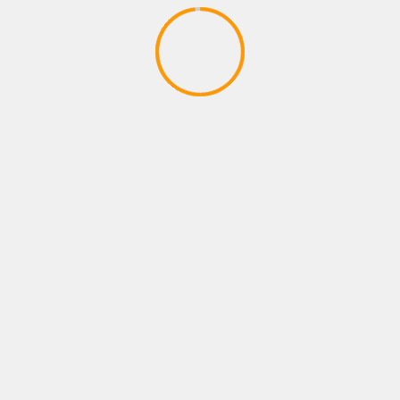
ESTRENOS
DANIELA SPALLA INICIA UNA NUEVA ERA
CON «LA ESPINA»
07/08/2026
Juan pablo Galeano