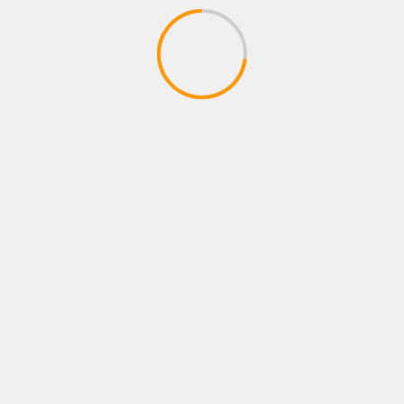
CONCIERTO
Cultura
Entrevistas
Estrenos
GASTRONOMIA
INTERES
MODA
Musica
Noticias
Opinión
Recomendados
Teatro