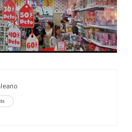
aleano
sts