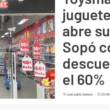
juguete
abre su
Sopó c
descue
el 60%
Juan pablo Galeano
23/08