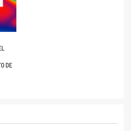
EL
E
TO DE