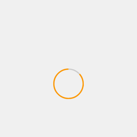
NOTICIAS
BOGOTÁ SE CONVIERTE EN EL ESCENARIO
MÁS GRANDE DE MORAT CON EL
LANZAMIENTO DE CASA MORAT
04/08/2026
Juan pablo Galeano
BUSCAR
BUSCAR
CONCIERTO
Cultura
Entrevistas