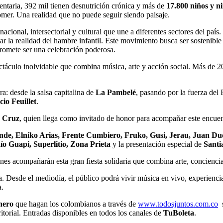
entaria, 392 mil tienen desnutrición crónica y más de
17.800 niños y n
 comer. Una realidad que no puede seguir siendo paisaje.
nacional, intersectorial y cultural que une a diferentes sectores del país
mar la realidad del hambre infantil. Este movimiento busca ser sostenibl
 promete ser una celebración poderosa.
ctáculo inolvidable que combina música, arte y acción social. Más de 2
a: desde la salsa capitalina de
La Pambelé
, pasando por la fuerza del
io Feuillet
.
o Cruz
, quien llega como invitado de honor para acompañar este encuen
de, Elniko Arias, Frente Cumbiero, Fruko, Gusi, Jerau, Juan Du
ío Guapi, Superlitio, Zona Prieta
y la presentación especial de
Santi
enes acompañarán esta gran fiesta solidaria que combina arte, concienci
a. Desde el mediodía, el público podrá vivir música en vivo, experienc
a.
nero
que hagan los colombianos a través de
www.todosjuntos.com.co
s
itorial. Entradas disponibles en todos los canales de
TuBoleta
.