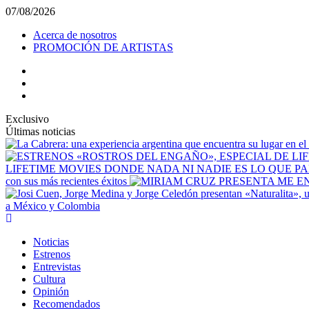
Saltar
07/08/2026
al
Acerca de nosotros
contenido
PROMOCIÓN DE ARTISTAS
facebook
Instagram
YouTube
Exclusivo
Últimas noticias
LIFETIME MOVIES DONDE NADA NI NADIE ES LO QUE P
con sus más recientes éxitos
a México y Colombia
Menú
principal
Noticias
Estrenos
Entrevistas
Cultura
Opinión
Recomendados