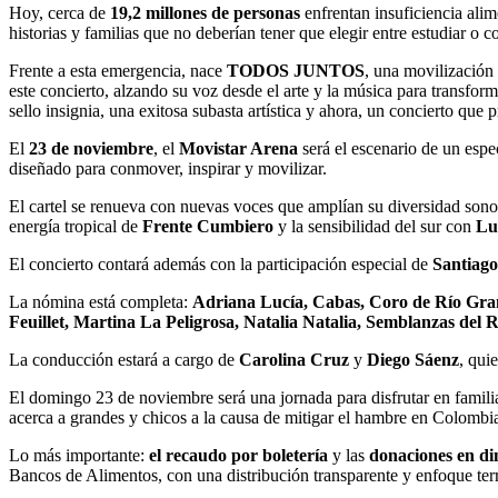
Hoy, cerca de
19,2 millones de personas
enfrentan insuficiencia alim
historias y familias que no deberían tener que elegir entre estudiar o
Frente a esta emergencia, nace
TODOS JUNTOS
, una movilización 
este concierto, alzando su voz desde el arte y la música para transfor
sello insignia, una exitosa subasta artística y ahora, un concierto que
El
23 de noviembre
, el
Movistar Arena
será el escenario de un espe
diseñado para conmover, inspirar y movilizar.
El cartel se renueva con nuevas voces que amplían su diversidad sonor
energía tropical de
Frente Cumbiero
y la sensibilidad del sur con
Luc
El concierto contará además con la participación especial de
Santiag
La nómina está completa:
Adriana Lucía, Cabas, Coro de Río Gran
Feuillet, Martina La Peligrosa, Natalia Natalia, Semblanzas del R
La conducción estará a cargo de
Carolina Cruz
y
Diego Sáenz
, qui
El domingo 23 de noviembre será una jornada para disfrutar en famili
acerca a grandes y chicos a la causa de mitigar el hambre en Colombi
Lo más importante:
el recaudo por boletería
y las
donaciones en di
Bancos de Alimentos, con una distribución transparente y enfoque terr