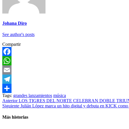
Johana Diro
See author's posts
Compartir
Facebook
WhatsApp
Email
Telegram
Tags:
grandes lanzamientos
música
Compartir
Post
Anterior
LOS TIGRES DEL NORTE CELEBRAN DOBLE TRIUN
Siguiente
Julián López marca un hito digital y debuta en KICK como 
navigation
Más historias