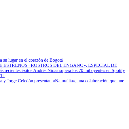
a su lugar en el corazón de Bogotá
ESTRENOS «ROSTROS DEL ENGAÑO», ESPECIAL DE
Andrés Nipas supera los 70 mil oyentes en Spotify
TI
a y Jorge Celedón presentan «Naturalita», una colaboración que une