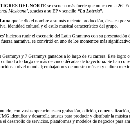
 TIGRES DEL NORTE
se escucha más fuerte que nunca en la 26° E
onal Mexicana’,
gracias a su EP y sencillo
“La Lotería”.
 Luna
que le dio el nombre a su más reciente producción, destaca por 
, identidad cultural y el estilo musical característico del grupo.
fes’ hicieron rugir el escenario del Latin Grammys con su presentación 
 fuerza narrativa, se convirtió en uno de los momentos más significativ
 Grammys y 7 Grammys ganados a lo largo de su carrera. Este logro c
ultural a lo largo de más de cinco décadas de trayectoria. Se han conve
nocidos a nivel mundial; embajadores de nuestra música y cultura mexi
ndo, con vastas operaciones en grabación, edición, comercialización,
MG identifica y desarrolla artistas para producir y distribuir la músi
desarrollo de servicios, plataformas y modelos de negocios para amplia