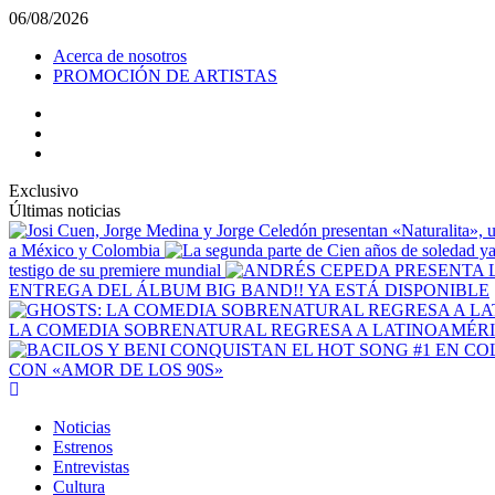
Saltar
06/08/2026
al
Acerca de nosotros
contenido
PROMOCIÓN DE ARTISTAS
facebook
Instagram
YouTube
Exclusivo
Últimas noticias
a México y Colombia
testigo de su premiere mundial
ENTREGA DEL ÁLBUM BIG BAND!! YA ESTÁ DISPONIBLE
LA COMEDIA SOBRENATURAL REGRESA A LATINOAMÉRIC
CON «AMOR DE LOS 90S»
Menú
principal
Noticias
Estrenos
Entrevistas
Cultura