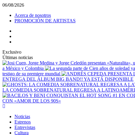
Saltar
06/08/2026
al
Acerca de nosotros
contenido
PROMOCIÓN DE ARTISTAS
facebook
Instagram
YouTube
Exclusivo
Últimas noticias
a México y Colombia
testigo de su premiere mundial
ENTREGA DEL ÁLBUM BIG BAND!! YA ESTÁ DISPONIBLE
LA COMEDIA SOBRENATURAL REGRESA A LATINOAMÉRIC
CON «AMOR DE LOS 90S»
Menú
principal
Noticias
Estrenos
Entrevistas
Cultura