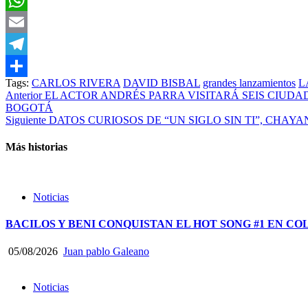
WhatsApp
Email
Telegram
Tags:
CARLOS RIVERA
DAVID BISBAL
grandes lanzamientos
L
Compartir
Post
Anterior
EL ACTOR ANDRÉS PARRA VISITARÁ SEIS CIUDA
BOGOTÁ
navigation
Siguiente
DATOS CURIOSOS DE “UN SIGLO SIN TI”, CHAY
Más historias
Noticias
BACILOS Y BENI CONQUISTAN EL HOT SONG #1 EN CO
05/08/2026
Juan pablo Galeano
Noticias