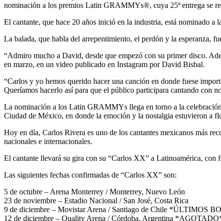
nominación a los premios Latin GRAMMYs®, cuya 25ª entrega se rea
El cantante, que hace 20 años inició en la industria, está nominado a
La balada, que habla del arrepentimiento, el perdón y la esperanza, fue
“Admiro mucho a David, desde que empezó con su primer disco. Además,
en marzo, en un video publicado en Instagram por David Bisbal.
“Carlos y yo hemos querido hacer una canción en donde fuese import
Queríamos hacerlo así para que el público participara cantando con no
La nominación a los Latin GRAMMYs llega en torno a la celebración de
Ciudad de México, en donde la emoción y la nostalgia estuvieron a flo
Hoy en día, Carlos Rivera es uno de los cantantes mexicanos más reco
nacionales e internacionales.
El cantante llevará su gira con su “Carlos XX” a Latinoamérica, con
Las siguientes fechas confirmadas de “Carlos XX” son:
5 de octubre – Arena Monterrey / Monterrey, Nuevo León
23 de noviembre – Estadio Nacional / San José, Costa Rica
9 de diciembre – Movistar Arena / Santiago de Chile *ÚLTIMOS
12 de diciembre – Quality Arena / Córdoba, Argentina *AGOTADO