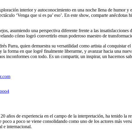
xploración interior y autoconocimiento en una noche llena de humor y 
ctáculo ‘Venga que si es pa’ eso’. En este show, comparte anécdotas hil
jos, asumiendo una perspectiva diferente frente a las insatisfacciones 
 revelando cómo logró convertirlo enun poderoso maestro de transformaci
ndrés Parra, quien demuestra su versatilidad como artista al conquista
 y la forma en que logré finalmente liberarme, y avanzar hacia una nueva
inconformes con todo. Es un compartir, un inspirar, un hacernos saber
r.com
9ooo4
0 años de experiencia en el campo de la interpretación, ha tenido la re
que poco a poco se viene consolidando como uno de los actores más versá
l e internacional.