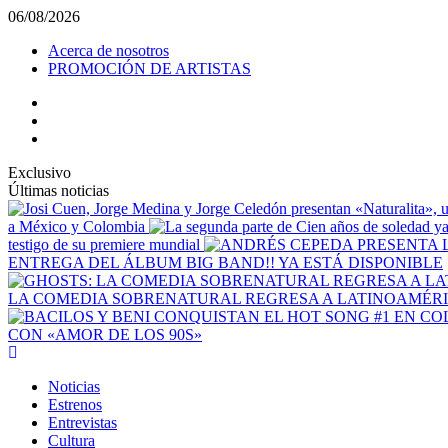
Saltar
06/08/2026
al
Acerca de nosotros
contenido
PROMOCIÓN DE ARTISTAS
facebook
Instagram
YouTube
Exclusivo
Últimas noticias
a México y Colombia
testigo de su premiere mundial
ENTREGA DEL ÁLBUM BIG BAND!! YA ESTÁ DISPONIBLE
LA COMEDIA SOBRENATURAL REGRESA A LATINOAMÉRIC
CON «AMOR DE LOS 90S»
Menú
principal
Noticias
Estrenos
Entrevistas
Cultura