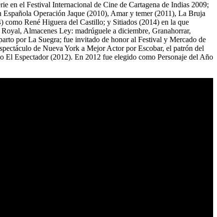
ie en el Festival Internacional de Cine de Cartagena de Indias 2009;
ión Española Operación Jaque (2010), Amar y temer (2011), La Bruja
4) como René Higuera del Castillo; y Sitiados (2014) en la que
o Royal, Almacenes Ley: madrúguele a diciembre, Granahorrar,
eparto por La Suegra; fue invitado de honor al Festival y Mercado de
spectáculo de Nueva York a Mejor Actor por Escobar, el patrón del
ño El Espectador (2012). En 2012 fue elegido como Personaje del Año