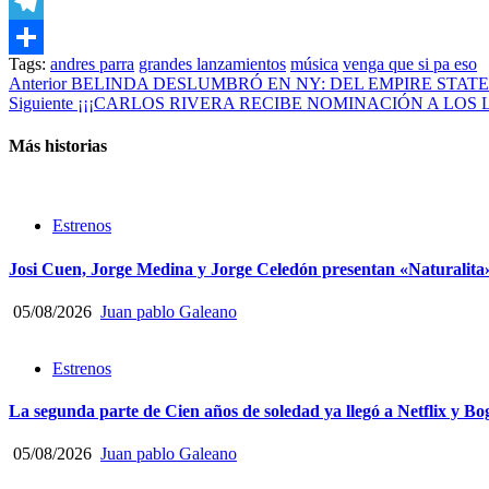
Email
Telegram
Tags:
andres parra
grandes lanzamientos
música
venga que si pa eso
Compartir
Post
Anterior
BELINDA DESLUMBRÓ EN NY: DEL EMPIRE STATE 
Siguiente
¡¡¡CARLOS RIVERA RECIBE NOMINACIÓN A LOS 
navigation
Más historias
Estrenos
Josi Cuen, Jorge Medina y Jorge Celedón presentan «Naturalita
05/08/2026
Juan pablo Galeano
Estrenos
La segunda parte de Cien años de soledad ya llegó a Netflix y Bo
05/08/2026
Juan pablo Galeano