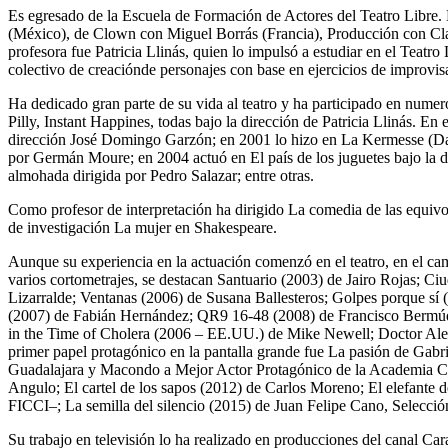
Es egresado de la Escuela de Formación de Actores del Teatro Libre. 
(México), de Clown con Miguel Borrás (Francia), Producción con Cla
profesora fue Patricia Llinás, quien lo impulsó a estudiar en el Teatro
colectivo de creaciónde personajes con base en ejercicios de improvisa
Ha dedicado gran parte de su vida al teatro y ha participado en num
Pilly, Instant Happines, todas bajo la dirección de Patricia Llinás.
dirección José Domingo Garzón; en 2001 lo hizo en La Kermesse (Damia
por Germán Moure; en 2004 actuó en El país de los juguetes bajo la 
almohada dirigida por Pedro Salazar; entre otras.
Como profesor de interpretación ha dirigido La comedia de las equivo
de investigación La mujer en Shakespeare.
Aunque su experiencia en la actuación comenzó en el teatro, en el ca
varios cortometrajes, se destacan Santuario (2003) de Jairo Rojas; 
Lizarralde; Ventanas (2006) de Susana Ballesteros; Golpes porque sí 
(2007) de Fabián Hernández; QR9 16-48 (2008) de Francisco Bermúdez
in the Time of Cholera (2006 – EE.UU.) de Mike Newell; Doctor Al
primer papel protagónico en la pantalla grande fue La pasión de Gabr
Guadalajara y Macondo a Mejor Actor Protagónico de la Academia Colo
Angulo; El cartel de los sapos (2012) de Carlos Moreno; El elefante d
FICCI–; La semilla del silencio (2015) de Juan Felipe Cano, Selecc
Su trabajo en televisión lo ha realizado en producciones del canal 