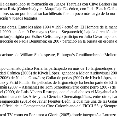
Ha desarrollado su formación en Juegos Teatrales con Clive Barker (In
risa Ruiz (Colombia) y en Maquillaje Escénico, con Inda Blatch Geib
 Libre, razón por la cual su bachillerato fue un poco más largo de lo nor
ción y juegos teatrales.
erosas obras. Entre los años 1994 y 1997 actuó en: El Hombre de la ma
 En el 2000 actuó en 9 Desmayos (Stepan Stepanovich) bajo la dirección
n) dirigida por Esther Celis; luego participó en Julio César bajo la 
dirección de Paola Benjumea; en 2007 participó en la puesta en escen
caciones de William Shakespeare, El burgués Gentilhombre de Moliere, E
mpo cinematográfico Parra ha participado en más de 15 largometrajes y
Ciudad Crónica (2005) de Klych López, ganador a Mejor Audiovisual 200
(2006) de Natalia Gonzáles; Collar de perlas (2007) de Klych López, c
 y Farid Pinilla. En películas de largometraje ha hecho parte de El T
emán (2007 – Alemania) de Tom Schreiber;Perro come perro (2007) d
iel (2009) de Luís Alberto Restrepo, con el cual obtuvo el Mayahuel a 
mbiana de las Artes y las Ciencias Cinematográficas, entre otros; Los
esaparecido (2015) de Javier Fuentes-León, la cual fue una de las Galas
ión Oficial de la Competencia Cine Colombiano del FICCI 55; y Siempr
Caracol TV como en Por amor a Gloria (2005) donde interpretó a Lorenzo