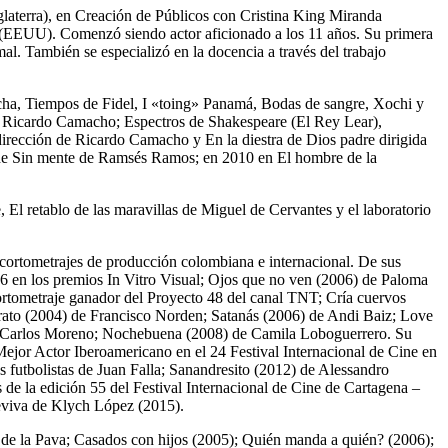
glaterra), en Creación de Públicos con Cristina King Miranda
 (EEUU). Comenzó siendo actor aficionado a los 11 años. Su primera
mal. También se especializó en la docencia a través del trabajo
ncha, Tiempos de Fidel, I «toing» Panamá, Bodas de sangre, Xochi y
 de Ricardo Camacho; Espectros de Shakespeare (El Rey Lear),
dirección de Ricardo Camacho y En la diestra de Dios padre dirigida
a de Sin mente de Ramsés Ramos; en 2010 en El hombre de la
l retablo de las maravillas de Miguel de Cervantes y el laboratorio
 cortometrajes de producción colombiana e internacional. De sus
6 en los premios In Vitro Visual; Ojos que no ven (2006) de Paloma
ortometraje ganador del Proyecto 48 del canal TNT; Cría cuervos
rato (2004) de Francisco Norden; Satanás (2006) de Andi Baiz; Love
e Carlos Moreno; Nochebuena (2008) de Camila Loboguerrero. Su
Mejor Actor Iberoamericano en el 24 Festival Internacional de Cine en
 futbolistas de Juan Falla; Sanandresito (2012) de Alessandro
 de la edición 55 del Festival Internacional de Cine de Cartagena –
eviva de Klych López (2015).
 de la Pava; Casados con hijos (2005); Quién manda a quién? (2006);