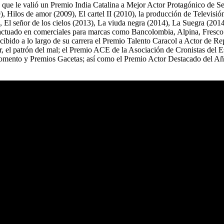
que le valió un Premio India Catalina a Mejor Actor Protagónico de Ser
, Hilos de amor (2009), El cartel II (2010), la producción de Televis
3), El señor de los cielos (2013), La viuda negra (2014), La Suegra (201
ha actuado en comerciales para marcas como Bancolombia, Alpina, Fresc
ecibido a lo largo de su carrera el Premio Talento Caracol a Actor de R
 el patrón del mal; el Premio ACE de la Asociación de Cronistas del E
Momento y Premios Gacetas; así como el Premio Actor Destacado del A