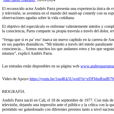
El reconocido actor Andrés Parra presenta una experiencia única de e
y televisión, se aventura en el mundo del stand-up comedy con su espe
observaciones agudas sobre la vida cotidiana.
El objetivo del espectáculo es enfrentar valientemente miedos y comple
la consciencia, Parra comparte su propia travesía a través del dolor,
‘Venga que si es pa’ eso’ marca un nuevo capítulo en la carrera de A
en sus papeles dramáticos. “Mi tránsito a través del miedo paralizante
consciencia… Somos muchos los que andamos rotos y los que seguimos 
mismos”, explicó Andrés Parra.
Las entradas están disponibles en su página web
www.andresparratou
Video de Apoyo
https://youtu.be/1sq4Kk5Uwn0?si=eDFbbuRudB7
BIOGRAFIA
Andrés Parra nació en Cali, el 18 de septiembre de 1977. Con más de 2
televisión, dejando una impresión ante el público y la crítica con la 
permitido ser galardonado con diferentes premios tanto a nivel naciona