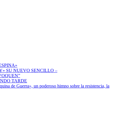
ESPINA»
» SU NUEVO SENCILLO –
IVOQUEN”
ENDO TARDE
uina de Guerra», un poderoso himno sobre la resistencia, la