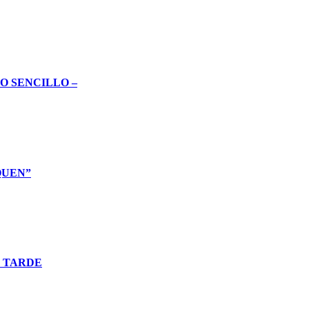
O SENCILLO –
QUEN”
O TARDE