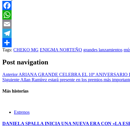
Facebook
WhatsApp
Email
Telegram
Tags:
CHEKO MG
ENIGMA NORTEÑO
grandes lanzamientos
mús
Compartir
Post navigation
Anterior
ARIANA GRANDE CELEBRA EL 10º ANIVERSARIO 
Siguiente
Allan Ramírez estará presente en los premios más importan
Más historias
Estrenos
DANIELA SPALLA INICIA UNA NUEVA ERA CON «LA ES