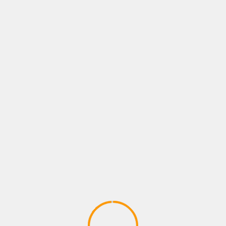
opio
que se instaló en la puerta 1 del Palenque de
4:0
e la canasta básica, y en gratificación recibirás un bol
enzuela en el palenque.