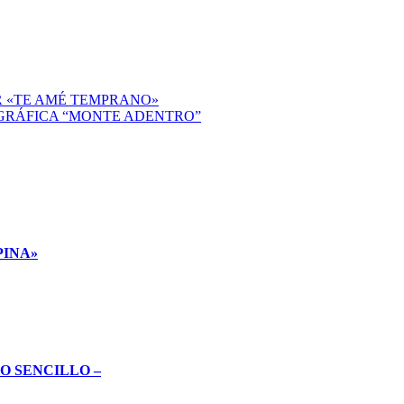
R «TE AMÉ TEMPRANO»
GRÁFICA “MONTE ADENTRO”
PINA»
O SENCILLO –