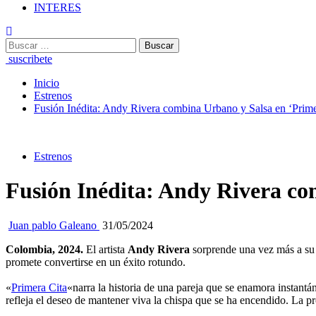
INTERES
suscribete
Inicio
Estrenos
Fusión Inédita: Andy Rivera combina Urbano y Salsa en ‘Prime
Estrenos
Fusión Inédita: Andy Rivera co
Juan pablo Galeano
31/05/2024
Colombia, 2024.
El artista
Andy Rivera
sorprende una vez más a su 
promete convertirse en un éxito rotundo.
«
Primera Cita
«narra la historia de una pareja que se enamora instant
refleja el deseo de mantener viva la chispa que se ha encendido. La p