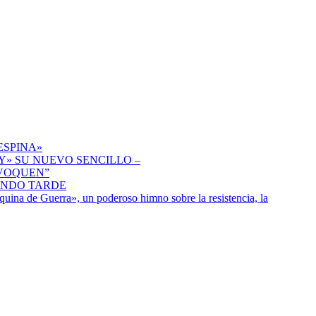
ESPINA»
» SU NUEVO SENCILLO –
IVOQUEN”
ENDO TARDE
uina de Guerra», un poderoso himno sobre la resistencia, la