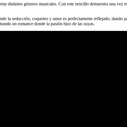
retar distintos géneros musicales. Con este sencillo demuestra una vez 
donde la seducción, coqueteo y amor es perfectamente reflejado, dando
ostrando un romance donde la pasión hizo de las suyas.