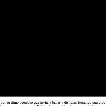
 por su ritmo pegajoso que invita a bailar y disfrutar, logrando una prop