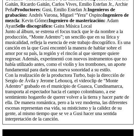
Gaitán, Ricardo Gaitán, Carlos Vives, Emilio Estefan Jr., Archie
Peña
Productores
: Gusi, Emilio Estefan Jr.
Ingenieros de
grabación:
Andrés Varona, Miguel “Yera” Ospino
Ingeniero de
mezcla
: Kevin Gómez
Ingeniero de masterización:
Adam
Ayan
Sello discográfico:
Gaira Música Local
Junto al álbum, se estrena el focus track que le da nombre a la
producción, “Monte Adentro”; un sencillo que en su lírica y
musicalidad, refleja la esencia de este trabajo discográfico. Es una
canción en la que Gusi encontró la manera de hablar sobre el
amor por su país, la región y el rincón al que siempre quiere
regresar. Además, experimentó con nuevos instrumentos que no
había utilizado antes, como el violín y los trombones, un aporte
fundamental para darle una nueva sonoridad a su estilo.
Con la realización de la productora Turbo, bajo la dirección de
Sergio de Ávila y Jerome Lehoucq, el videoclip de “Monte
Adentro” grabado en el municipio de Guasca, Cundinamarca,
transporta al espectador hacia el campo colombiano, a ese
sentimiento hogareño de querer volver a la tierra y hacer parte de
ella. De manera romántica, pero a la vez moderna, las diferentes
escenas representan esa vida, su misticismo y la calidez de su
gente, al mismo tiempo que se ve a Gusi hacer una sentida
interpretación de la canción.