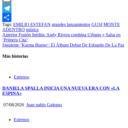
Email
Telegram
Tags:
EMILIO ESTEFAN
grandes lanzamientos
GUSI
MONTE
Compartir
ADENTRO
música
Anterior
Fusión Inédita: Andy Rivera combina Urbano y Salsa en
‘Primera Cita’
Siguiente
‘Karma Bueno’: El Álbum Debut De Edoardo De La Paz
Más historias
Estrenos
DANIELA SPALLA INICIA UNA NUEVA ERA CON «LA
ESPINA»
07/08/2026
Juan pablo Galeano
Estrenos