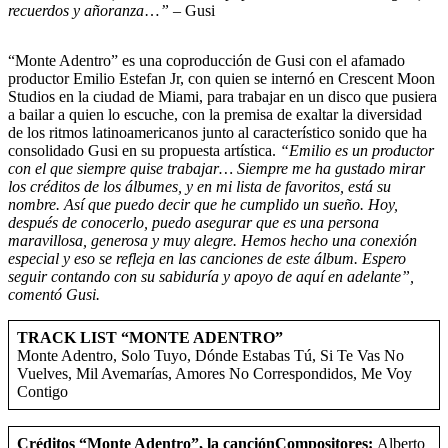
recuerdos y añoranza
…
”
– Gusi
“Monte Adentro” es una coproducción de Gusi con el afamado
productor Emilio Estefan Jr, con quien se internó en Crescent Moon
Studios en la ciudad de Miami, para trabajar en un disco que pusiera
a bailar a quien lo escuche, con la premisa de exaltar la diversidad
de los ritmos latinoamericanos junto al característico sonido que ha
consolidado Gusi en su propuesta artística.
“Emilio es un productor
con el que siempre quise trabajar… Siempre me ha gustado mirar
los créditos de los álbumes, y en mi lista de favoritos, está su
nombre. Así que puedo decir que he cumplido un sueño. Hoy,
después de conocerlo, puedo asegurar que es una persona
maravillosa, generosa y muy alegre. Hemos hecho una conexión
especial y eso se refleja en las canciones de este álbum. Espero
seguir contando con su sabiduría y apoyo de aquí en adelante”,
comentó Gusi.
TRACK LIST “MONTE ADENTRO”
Monte Adentro, Solo Tuyo, Dónde Estabas Tú, Si Te Vas No
Vuelves, Mil Avemarías, Amores No Correspondidos, Me Voy
Contigo
Créditos “Monte Adentro”, la canción
Compositores:
Alberto