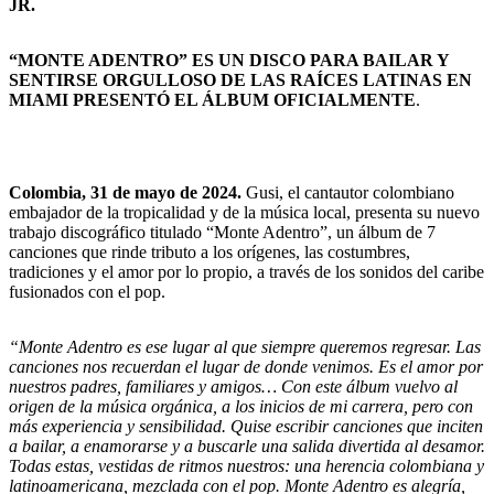
JR.
“MONTE ADENTRO” ES UN DISCO PARA BAILAR Y
SENTIRSE ORGULLOSO DE LAS RAÍCES LATINAS
EN
MIAMI PRESENTÓ EL ÁLBUM OFICIALMENTE
.
Colombia, 31 de mayo de 2024.
Gusi, el cantautor colombiano
embajador de la tropicalidad y de la música local, presenta su nuevo
trabajo discográfico titulado “Monte Adentro”, un álbum de 7
canciones que rinde tributo a los orígenes, las costumbres,
tradiciones y el amor por lo propio, a través de los sonidos del caribe
fusionados con el pop.
“Monte Adentro es ese lugar al que siempre queremos regresar. Las
canciones nos recuerdan el lugar de donde venimos. Es el amor por
nuestros padres, familiares y amigos… Con este álbum vuelvo al
origen de la música orgánica, a los inicios de mi carrera, pero con
más experiencia y sensibilidad. Quise escribir canciones que inciten
a bailar, a enamorarse y a buscarle una salida divertida al desamor.
Todas estas, vestidas de ritmos nuestros: una herencia colombiana y
latinoamericana, mezclada con el pop. Monte Adentro es alegría,