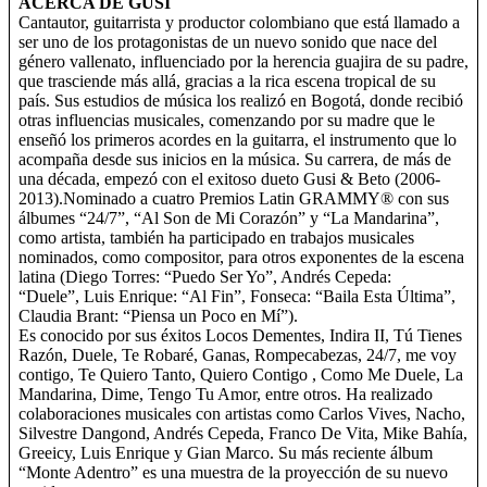
ACERCA DE GUSI
Cantautor, guitarrista y productor colombiano que está llamado a
ser uno de los protagonistas de un nuevo sonido que nace del
género vallenato, influenciado por la herencia guajira de su padre,
que trasciende más allá, gracias a la rica escena tropical de su
país. Sus estudios de música los realizó en Bogotá, donde recibió
otras influencias musicales, comenzando por su madre que le
enseñó los primeros acordes en la guitarra, el instrumento que lo
acompaña desde sus inicios en la música. Su carrera, de más de
una década, empezó con el exitoso dueto Gusi & Beto (2006-
2013). Nominado a cuatro Premios Latin GRAMMY® con sus
álbumes “24/7”, “Al Son de Mi Corazón” y “La Mandarina”,
como artista, también ha participado en trabajos musicales
nominados, como compositor, para otros exponentes de la escena
latina (Diego Torres: “Puedo Ser Yo”, Andrés Cepeda:
“Duele”, Luis Enrique: “Al Fin”, Fonseca: “Baila Esta Última”,
Claudia Brant: “Piensa un Poco en Mí”).
Es conocido por sus éxitos Locos Dementes, Indira II, Tú Tienes
Razón, Duele, Te Robaré, Ganas, Rompecabezas, 24/7, me voy
contigo, Te Quiero Tanto, Quiero Contigo , Como Me Duele, La
Mandarina, Dime, Tengo Tu Amor, entre otros. Ha realizado
colaboraciones musicales con artistas como Carlos Vives, Nacho,
Silvestre Dangond, Andrés Cepeda, Franco De Vita, Mike Bahía,
Greeicy, Luis Enrique y Gian Marco. Su más reciente álbum
“Monte Adentro” es una muestra de la proyección de su nuevo