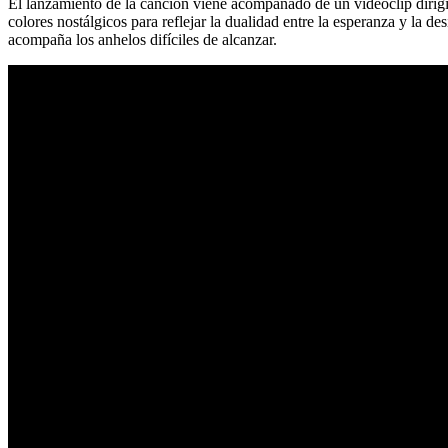
El lanzamiento de la canción viene acompañado de un videoclip dirigi
colores nostálgicos para reflejar la dualidad entre la esperanza y la 
acompaña los anhelos difíciles de alcanzar.