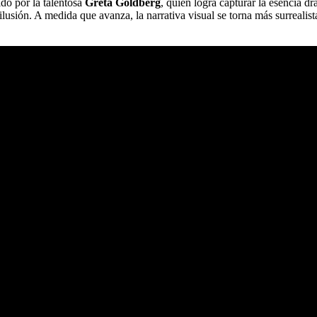
do por la talentosa
Greta Goldberg
, quien logra capturar la esencia d
desilusión. A medida que avanza, la narrativa visual se torna más surrea