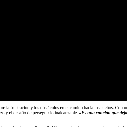
re la frustración y los obstáculos en el camino hacia los sueños. Con u
zo y el desafío de perseguir lo inalcanzable.
«Es una canción que deja p