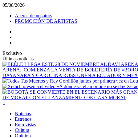
Saltar
05/08/2026
al
Acerca de nosotros
contenido
PROMOCIÓN DE ARTISTAS
facebook
Instagram
YouTube
Exclusivo
Últimas noticias
ARENA. COMIENZA LA VENTA DE BOLETERÍA DE «BO
DAYANARA Y CAROLINA ROSS UNEN A ECUADOR Y MÉXI
Xerac
DE MORAT CON EL LANZAMIENTO DE CASA MORAT
Menú
principal
Noticias
Estrenos
Entrevistas
Cultura
Opinión