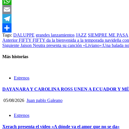
Facebook
WhatsApp
Email
Telegram
Tags:
DALUPPE
grandes lanzamientos
JAZZ
SIEMPRE ME PASA
Compartir
Post
Anterior
FIFTY FIFTY da la bienvenida a la temporada navideña
Siguiente
Jaison Neutra presenta su canción «Liviano»:Una balada nos
navigation
Más historias
Estrenos
DAYANARA Y CAROLINA ROSS UNEN A ECUADOR Y MÉ
05/08/2026
Juan pablo Galeano
Estrenos
Xerach presenta el vídeo «A dónde va el amor que no se da»