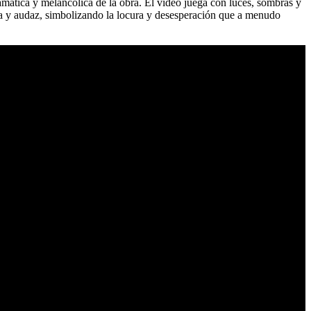
ramática y melancólica de la obra. El video juega con luces, sombras y
lista y audaz, simbolizando la locura y desesperación que a menudo