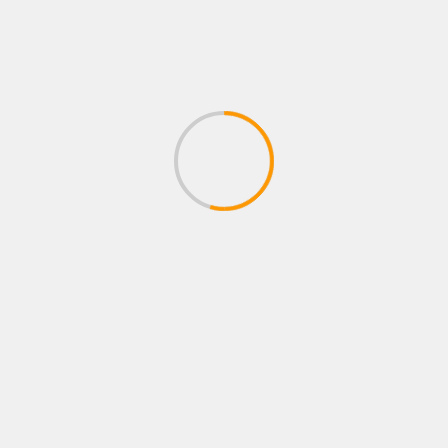
Camila presenta “Corazón
Sorprenda a mamá con
en Coma” junto Eden
recetas deliciosas y
Muñoz, el amo y señor de
saludables
los corazones rotos
MÁS HISTORIAS