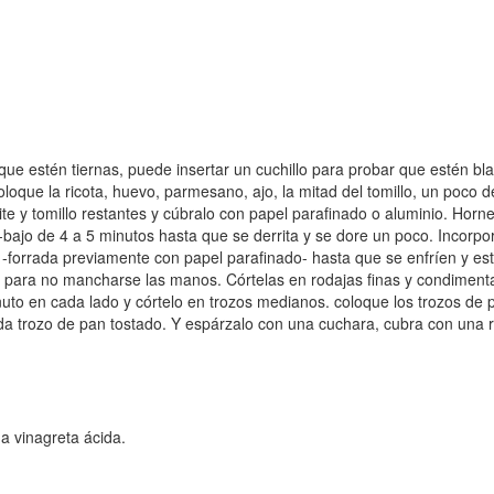
e estén tiernas, puede insertar un cuchillo para probar que estén bla
coloque la ricota, huevo, parmesano, ajo, la mitad del tomillo, un poco
ceite y tomillo restantes y cúbralo con papel parafinado o aluminio. Ho
bajo de 4 a 5 minutos hasta que se derrita y se dore un poco. Incorpo
forrada previamente con papel parafinado- hasta que se enfríen y est
 para no mancharse las manos. Córtelas en rodajas finas y condimenta
nuto en cada lado y córtelo en trozos medianos. coloque los trozos de 
a trozo de pan tostado. Y espárzalo con una cuchara, cubra con una 
a vinagreta ácida.