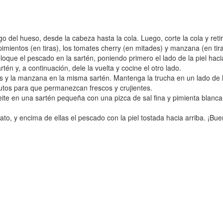
go del hueso, desde la cabeza hasta la cola. Luego, corte la cola y retir
pimientos (en tiras), los tomates cherry (en mitades) y manzana (en tira
Coloque el pescado en la sartén, poniendo primero el lado de la piel h
n y, a continuación, dele la vuelta y cocine el otro lado.
y la manzana en la misma sartén. Mantenga la trucha en un lado de la s
utos para que permanezcan frescos y crujientes.
ceite en una sartén pequeña con una pizca de sal fina y pimienta blanc
to, y encima de ellas el pescado con la piel tostada hacia arriba. ¡Bue