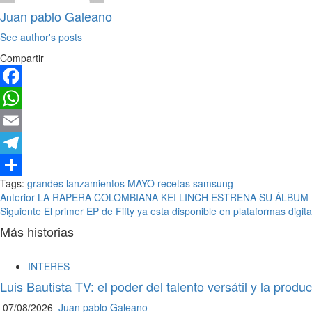
Juan pablo Galeano
See author's posts
Compartir
Facebook
WhatsApp
Email
Telegram
Tags:
grandes lanzamientos
MAYO
recetas
samsung
Compartir
Post
Anterior
LA RAPERA COLOMBIANA KEI LINCH ESTRENA SU ÁLBUM 
Siguiente
El primer EP de Fifty ya esta disponible en plataformas digita
navigation
Más historias
INTERES
Luis Bautista TV: el poder del talento versátil y la pro
07/08/2026
Juan pablo Galeano