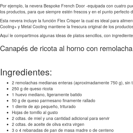
Por ejemplo, la nevera Bespoke French Door -equipada con cuatro pue
los productos, para que siempre estén frescos y en el punto perfecto d
Esta nevera incluye la función Flex Crisper la cual es ideal para al
Cooling+ y Metal Cooling mantiene la frescura original de los producto
Aquí le compartimos algunas ideas de platos sencillos, con ingrediente
Canapés de ricota al horno con remolacha
Ingredientes:
2 remolachas medianas enteras (aproximadamente 750 g), sin t
250 g de queso ricota
1 huevo mediano, ligeramente batido
50 g de queso parmesano finamente rallado
1 diente de ajo pequeño, triturado
Hojas de tomillo al gusto
2 cdtas. de miel y una cantidad adicional para servir
2 cdtas. de aceite de oliva extra virgen
3 o 4 rebanadas de pan de masa madre o de centeno