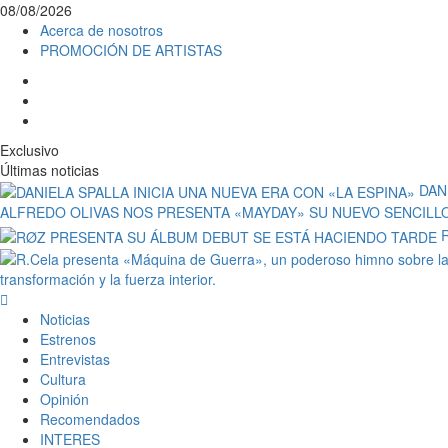
Saltar
08/08/2026
al
Acerca de nosotros
contenido
PROMOCIÓN DE ARTISTAS
facebook
Instagram
YouTube
Exclusivo
Últimas noticias
DAN
ALFREDO OLIVAS NOS PRESENTA «MAYDAY» SU NUEVO SENCILL
transformación y la fuerza interior.
Menú
principal
Noticias
Estrenos
Entrevistas
Cultura
Opinión
Recomendados
INTERES