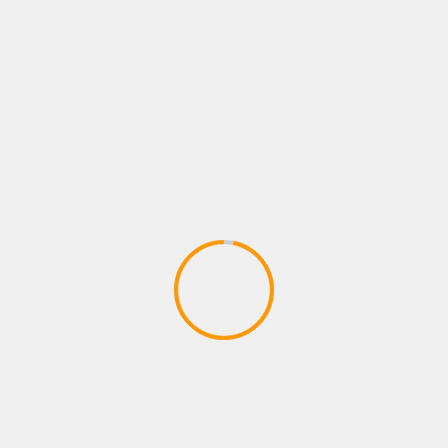
Semana de la Moda de París
30/09/2024
Juan pablo Galeano
Septiembre de 2024 - La auténtica e irreverente
cantante del género urbano Tokischa, fue vista
llegando a la celebración del...
1
2
Siguiente
BUSCAR
BUSCAR
CONCIERTO
Cultura